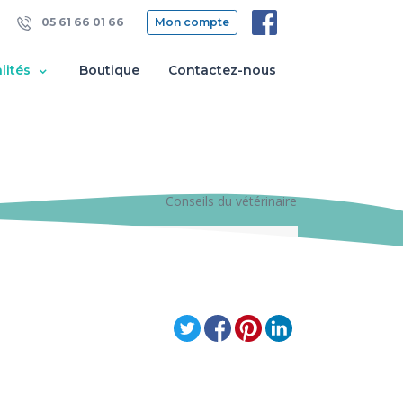
05 61 66 01 66
Mon compte
lités
Boutique
Contactez-nous
Conseils du vétérinaire