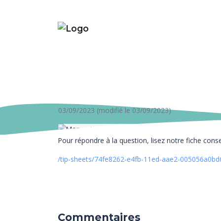
03/09/2023 (modifié le 03/09/2023)
Pour répondre à la question, lisez notre fiche consei
/tip-sheets/74fe8262-e4fb-11ed-aae2-005056a0bd
Commentaires