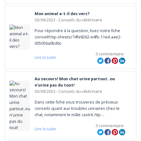
Mon animal a-t-il des vers?
03/09/2023
- Conseils du vétérinaire
Pour répondre à la question, lisez notre fiche 
conseil!!/tip-sheets/74fe8262-e4fb-11ed-aae2-
005056a0bd6c
0 commentaire
Lire la suite
Au secours! Mon chat urine partout..ou
n'urine pas du tout!
03/09/2023
- Conseils du vétérinaire
Dans cette fiche vous trouverez de précieux 
conseils quant aux troubles urinaires chez le 
chat, notamment le mâle castré./tip-
sheets/952e64aa-a089-11ed-a355-
0 commentaire
005056a0bd6bonne lecture!

Lire la suite